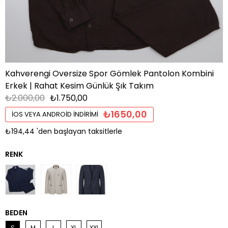
Kahverengi Oversize Spor Gömlek Pantolon Kombini
Erkek | Rahat Kesim Günlük Şık Takım
₺2.000,00
₺1.750,00
₺1650,00
İOS VEYA ANDROID İNDIRIMI
₺194,44
'den başlayan taksitlerle
BEDEN
S
M
L
XL
XXL