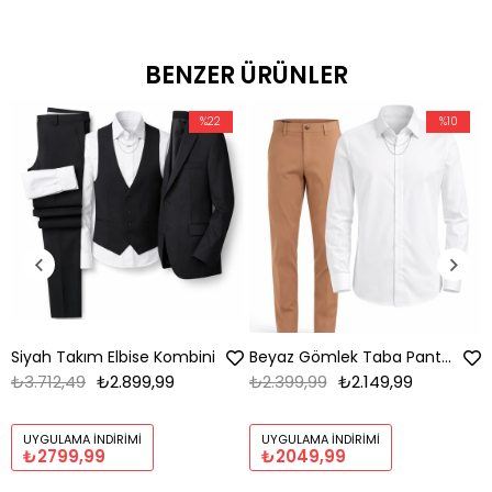
BENZER ÜRÜNLER
%22
%10
Siyah Takım Elbise Kombini
Beyaz Gömlek Taba Pantolon Kombin
₺3.712,49
₺2.899,99
₺2.399,99
₺2.149,99
UYGULAMA İNDIRIMI
UYGULAMA İNDIRIMI
₺2799,99
₺2049,99