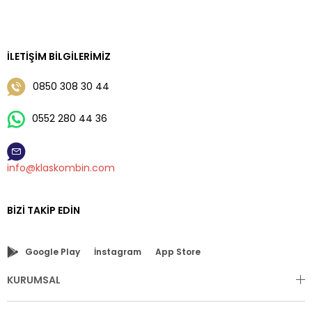
İLETIŞIM BILGILERIMIZ
0850 308 30 44
0552 280 44 36
info@klaskombin.com
BIZI TAKIP EDIN
Google Play
İnstagram
App Store
KURUMSAL