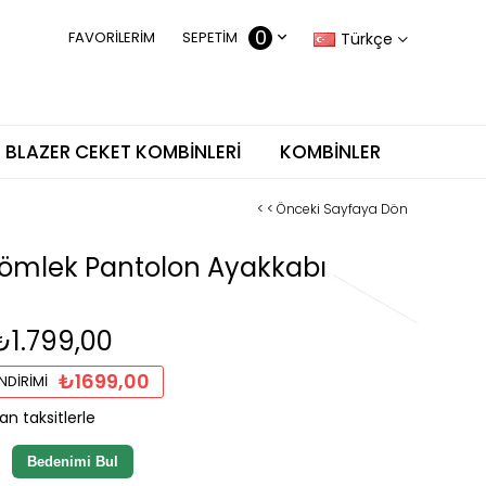
0
FAVORILERIM
SEPETIM
Türkçe
BLAZER CEKET KOMBINLERI
KOMBINLER
< < Önceki Sayfaya Dön
Gömlek Pantolon Ayakkabı
₺1.799,00
₺1699,00
NDIRIMI
an taksitlerle
Bedenimi Bul