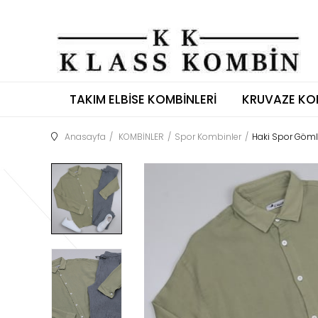
TAKIM ELBISE KOMBINLERI
KRUVAZE KO
Anasayfa
KOMBİNLER
Spor Kombinler
Haki Spor Göml