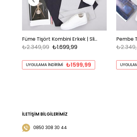
Füme Tişört Kombini Erkek | Slim Fit Şık Komple Set
₺2.349,99
₺1.699,99
₺2.349
₺1599,99
UYGULAMA İNDIRIMI
UYGULAM
İLETIŞIM BILGILERIMIZ
0850 308 30 44