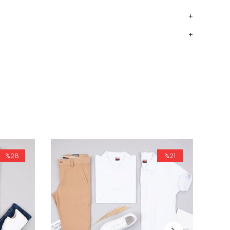
%28
%21