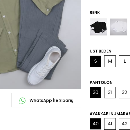
ÜST BEDEN
S
M
L
PANTOLON
30
31
32
WhatsApp İle Sipariş
AYAKKABI NUMARAS
40
41
42