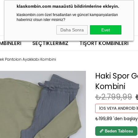
klaskombin.com masaüstü bildirimlerine ekleyin.
klaskombin.com özel fırsatlardan ve güncel kampanyalardan
haberiniz olsun ister misiniz?
Daha Sonra
Evet
MBINLERI
SEÇTİKLERİMİZ
TIŞÖRT KOMBINLERI
ek Pantolon Ayakkabı Kombini
Haki Spor 
Kombini
₺2.799,99
İOS VEYA ANDROID İ
₺199,89
'den başlay
📏 Beden Tablosu