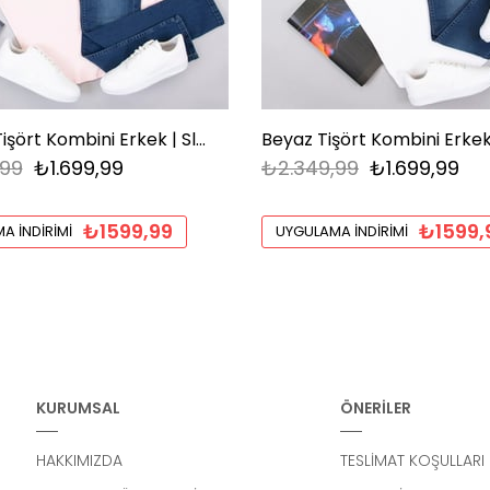
Pembe Tişört Kombini Erkek | Slim Fit Şık Komple Set
,99
₺1.699,99
₺2.349,99
₺1.699,99
₺1599,99
₺1599,
A İNDIRIMI
UYGULAMA İNDIRIMI
KURUMSAL
ÖNERİLER
HAKKIMIZDA
TESLİMAT KOŞULLARI