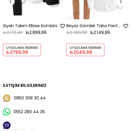
Siyah Takım Elbise Kombini
Beyaz Gömlek Taba Pantolon Kombin
₺3.712,49
₺2.899,99
₺2.399,99
₺2.149,99
UYGULAMA İNDIRIMI
UYGULAMA İNDIRIMI
₺2799,99
₺2049,99
İLETIŞIM BILGILERIMIZ
0850 308 30 44
0552 280 44 36