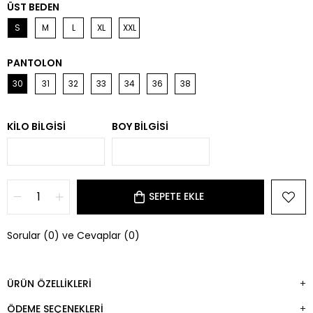
ÜST BEDEN
S
M
L
XL
XXL
PANTOLON
30
31
32
33
34
36
38
KILO BILGISI
BOY BILGISI
Sorular (0) ve Cevaplar (0)
ÜRÜN ÖZELLIKLERI
ÖDEME SEÇENEKLERI