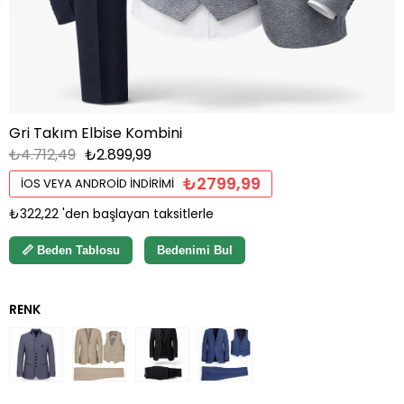
Gri Takım Elbise Kombini
₺4.712,49
₺2.899,99
₺2799,99
İOS VEYA ANDROID İNDIRIMI
₺322,22
'den başlayan taksitlerle
📏 Beden Tablosu
Bedenimi Bul