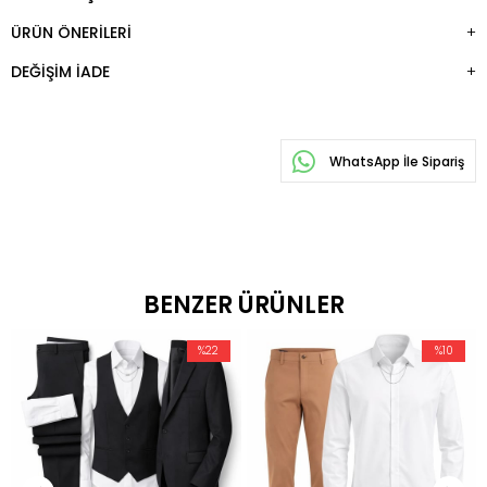
ÜRÜN ÖNERILERI
DEĞIŞIM İADE
WhatsApp İle Sipariş
BENZER ÜRÜNLER
%22
%10