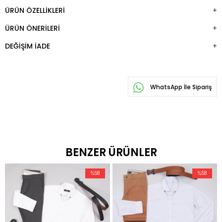
ÜRÜN ÖZELLIKLERI
ÜRÜN ÖNERILERI
DEĞIŞIM İADE
WhatsApp İle Sipariş
BENZER ÜRÜNLER
%58
%58