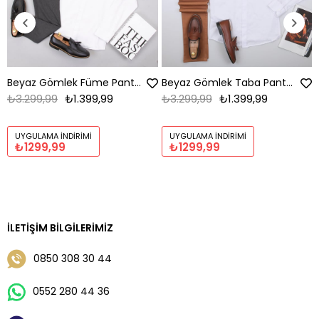
Beyaz Gömlek Füme Pantolon Ayakkabı Kombin
Beyaz Gömlek Taba Pantolon Ayakkabı Kombin
₺3.299,99
₺1.399,99
₺3.299,99
₺1.399,99
UYGULAMA İNDIRIMI
UYGULAMA İNDIRIMI
₺1299,99
₺1299,99
İLETIŞIM BILGILERIMIZ
0850 308 30 44
0552 280 44 36