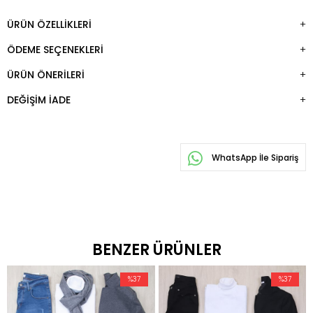
ÜRÜN ÖZELLIKLERI
ÖDEME SEÇENEKLERI
ÜRÜN ÖNERILERI
DEĞIŞIM İADE
WhatsApp İle Sipariş
BENZER ÜRÜNLER
%37
%37