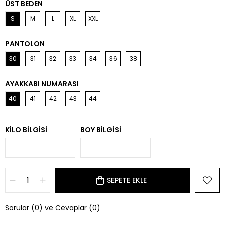
ÜST BEDEN
S
M
L
XL
XXL
PANTOLON
30
31
32
33
34
36
38
AYAKKABI NUMARASI
40
41
42
43
44
KILO BILGISI
BOY BILGISI
Sorular (0) ve Cevaplar (0)