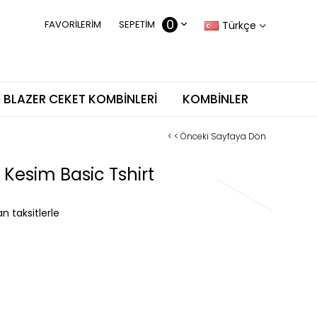
0
FAVORILERIM
SEPETIM
Türkçe
BLAZER CEKET KOMBINLERI
KOMBINLER
< < Önceki Sayfaya Dön
 Kesim Basic Tshirt
n taksitlerle