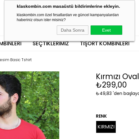
klaskombin.com masaüstü bildirimlerine ekleyin.
klaskombin.com özel fırsatlardan ve güncel kampanyalardan
haberiniz olsun ister misiniz?
Daha Sonra
Evet
MBINLERI
SEÇTİKLERİMİZ
TIŞÖRT KOMBINLERI
Kesim Basic Tshirt
Kırmızı Oval
₺299,00
₺49,83
'den başlaya
RENK
KIRMIZI