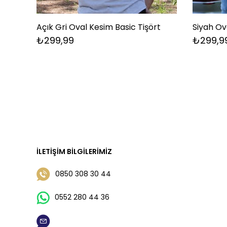
Açık Gri Oval Kesim Basic Tişört
Siyah Ov
₺299,99
₺299,9
İLETIŞIM BILGILERIMIZ
0850 308 30 44
0552 280 44 36