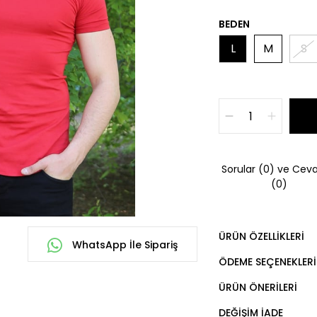
BEDEN
L
M
S
Sorular (0) ve Ceva
(0)
ÜRÜN ÖZELLIKLERI
WhatsApp İle Sipariş
ÖDEME SEÇENEKLERI
ÜRÜN ÖNERILERI
DEĞIŞIM İADE