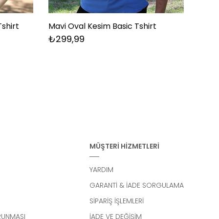
Tshirt
Mavi Oval Kesim Basic Tshirt
Füme 
₺299,99
₺29
MÜŞTERİ HİZMETLERİ
YARDIM
GARANTİ & İADE SORGULAMA
SİPARİŞ İŞLEMLERİ
ORUNMASI
İADE VE DEĞİŞİM