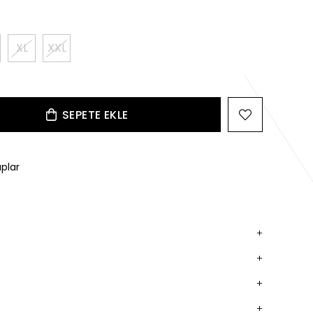
XL
XXL
plar