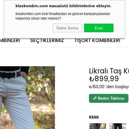
klaskombin.com masaüstü bildirimlerine ekleyin.
klaskombin.com özel fırsatlardan ve güncel kampanyalardan
haberiniz olsun ister misiniz?
Daha Sonra
Evet
MBINLERI
SEÇTİKLERİMİZ
TIŞÖRT KOMBINLERI
Likralı Taş
₺899,99
₺150,00
'den başlaya
📏 Beden Tablosu