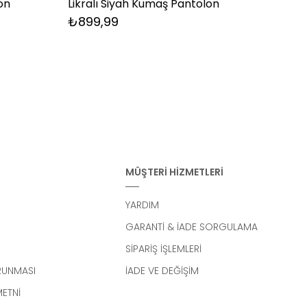
on
Likralı Siyah Kumaş Pantolon
Laciv
₺899,99
₺89
MÜŞTERİ HİZMETLERİ
YARDIM
GARANTİ & İADE SORGULAMA
SİPARİŞ İŞLEMLERİ
ORUNMASI
İADE VE DEĞİŞİM
METNİ