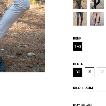
RENK
TAS
BEDEN
30
31
32
KILO BILGISI
BOY BILGISI