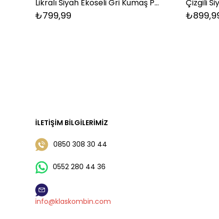
Likralı Siyah Ekoseli Gri Kumaş Pantolon
Çizgili 
₺799,99
₺899,9
İLETIŞIM BILGILERIMIZ
0850 308 30 44
0552 280 44 36
info@klaskombin.com