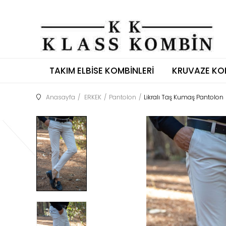
TAKIM ELBISE KOMBINLERI
KRUVAZE KO
Anasayfa
ERKEK
Pantolon
Likralı Taş Kumaş Pantolon