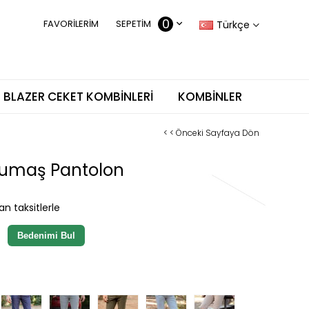
0
FAVORILERIM
SEPETIM
Türkçe
BLAZER CEKET KOMBINLERI
KOMBINLER
< < Önceki Sayfaya Dön
 Kumaş Pantolon
n taksitlerle
Bedenimi Bul