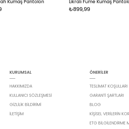
Siyah Kumaş Pantolon
Likralı Füme Kumaş Pantol
9
₺899,99
KURUMSAL
ÖNERİLER
HAKKIMIZDA
TESLİMAT KOŞULLARI
KULLANICI SÖZLEŞMESİ
GARANTİ ŞARTLARI
GİZLİLİK BİLDİRİMİ
BLOG
İLETİŞİM
KİŞİSEL VERİLERİN K
ETG BİLGİLENDİRME 