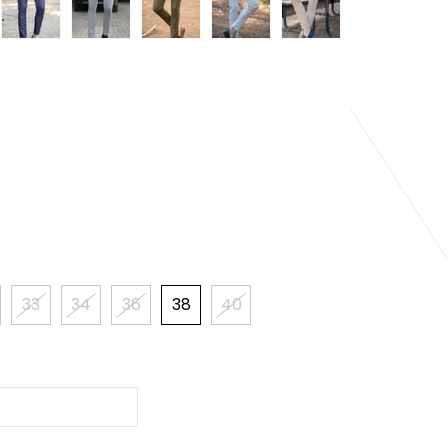
33
34
36
38
40