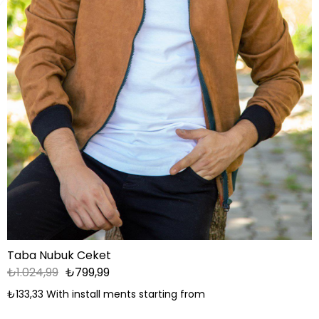
Taba Nubuk Ceket
₺1.024,99
₺799,99
₺133,33
With install ments starting from