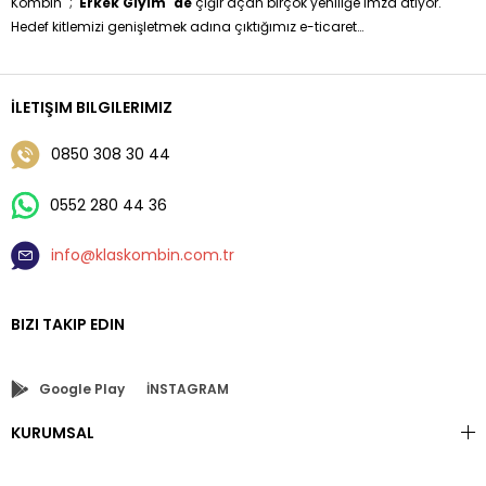
Kombin'' ;
Erkek Giyim' de
çığır açan birçok yeniliğe imza atıyor.
Hedef kitlemizi genişletmek adına çıktığımız e-ticaret
yolculuğumuzda sizleri klişeleşmiş moda anlayışından sıyırarak
özgün tasarımlarla buluşturma hedefimizi gerçekleştiriyoruz.
Erkek Giyim 'de Hazır Kombinleri Siz değerli müşterilerimize
İLETIŞIM BILGILERIMIZ
sunmaktayız sadece boy ve kilo bilgisi vererek çok kolay bir
şekilde kendi kombininize sahip olabilirsiniz.
0850 308 30 44
0552 280 44 36
info@klaskombin.com.tr
BIZI TAKIP EDIN
Google Play
İNSTAGRAM
KURUMSAL