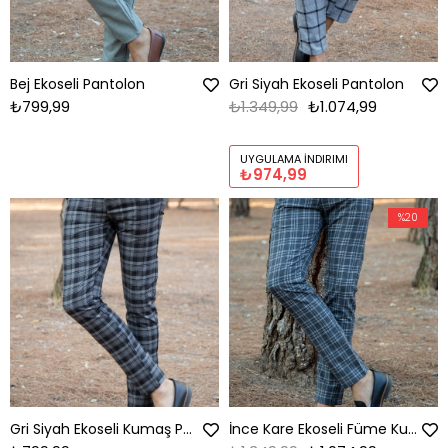
Bej Ekoseli Pantolon
Gri Siyah Ekoseli Pantolon
₺799,99
₺1.349,99
₺1.074,99
UYGULAMA İNDIRIMI
₺974,99
%20
Gri Siyah Ekoseli Kumaş Pantolon
İnce Kare Ekoseli Füme Kumaş Pantolon