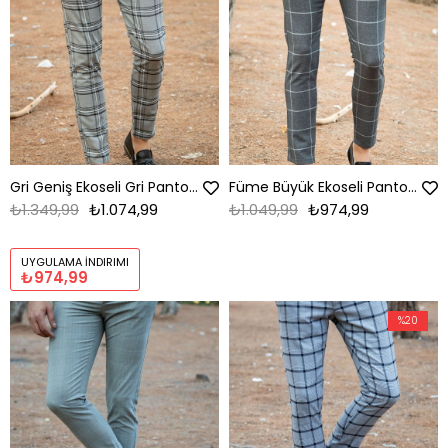
Gri Geniş Ekoseli Gri Pantolon
Füme Büyük Ekoseli Pantolon
₺1.349,99
₺1.074,99
₺1.049,99
₺974,99
UYGULAMA İNDIRIMI
₺974,99
%20