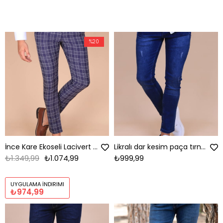
%20
İnce Kare Ekoseli Lacivert Kumaş Pantolon
Likralı dar kesim paça tırnak detaylı lacivert kot pantolon
₺1.349,99
₺1.074,99
₺999,99
UYGULAMA İNDIRIMI
₺974,99