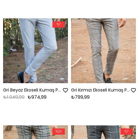
%7
Gri Beyaz Ekoseli Kumaş Pantolon
Gri Kırmızı Ekoseli Kumaş Pantolon
₺1.049,99
₺974,99
₺799,99
%20
%7