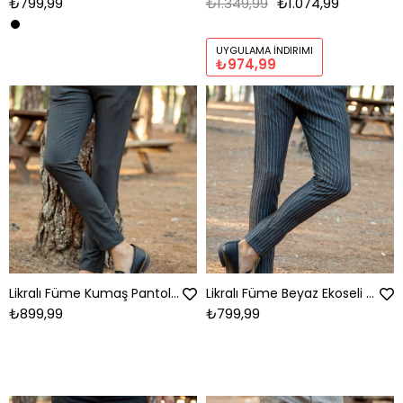
₺799,99
₺1.349,99
₺1.074,99
UYGULAMA İNDIRIMI
₺974,99
Likralı Füme Kumaş Pantolon
Likralı Füme Beyaz Ekoseli Kumaş Pantolon
₺899,99
₺799,99