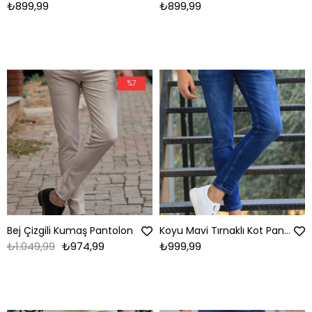
₺899,99
₺899,99
%7
Bej Çizgili Kumaş Pantolon
Koyu Mavi Tırnaklı Kot Pantolon
₺1.049,99
₺974,99
₺999,99