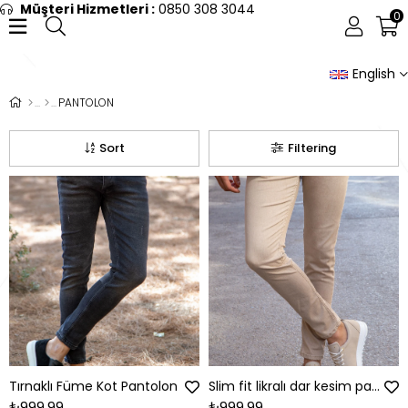
Müşteri Hizmetleri :
0850 308 3044
0
English
PANTOLON
Sort
Filtering
Tırnaklı Füme Kot Pantolon
Slim fit likralı dar kesim paça bej kot pantolon
₺999,99
₺999,99