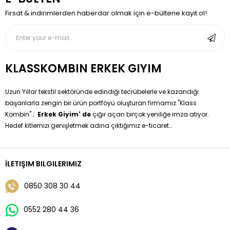
Fırsat & indirimlerden haberdar olmak için e-bültene kayıt ol!
KLASSKOMBIN ERKEK GIYIM
Uzun Yıllar tekstil sektöründe edindiği tecrübelerle ve kazandığı
başarılarla zengin bir ürün portföyü oluşturan firmamız ''Klass
Kombin'' ;
Erkek Giyim' de
çığır açan birçok yeniliğe imza atıyor.
Hedef kitlemizi genişletmek adına çıktığımız e-ticaret
yolculuğumuzda sizleri klişeleşmiş moda anlayışından sıyırarak
özgün tasarımlarla buluşturma hedefimizi gerçekleştiriyoruz.
Erkek Giyim 'de Hazır Kombinleri Siz değerli müşterilerimize
İLETIŞIM BILGILERIMIZ
sunmaktayız sadece boy ve kilo bilgisi vererek çok kolay bir
şekilde kendi kombininize sahip olabilirsiniz.
0850 308 30 44
0552 280 44 36