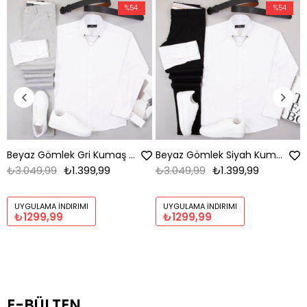
%54
%54
Beyaz Gömlek Gri Kumaş Pantolon Ayakkabı Kombin
Beyaz Gömlek Siyah Kumaş Pantolon Ayakkabı Kombin
₺3.049,99
₺1.399,99
₺3.049,99
₺1.399,99
UYGULAMA İNDIRIMI
UYGULAMA İNDIRIMI
₺1299,99
₺1299,99
E-BÜLTEN