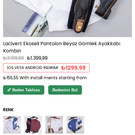
Lacivert Ekoseli Pantolon Beyaz Gömlek Ayakkabı
Kombin
₺3.199,99
₺1.399,99
₺1299,99
İOS VEYA ANDROID İNDIRIMI
₺155,55
With install ments starting from
📏 Beden Tablosu
Bedenimi Bul