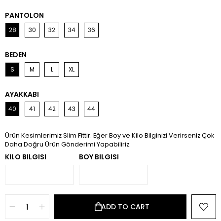
PANTOLON
28
30
32
34
36
BEDEN
S
M
L
XL
AYAKKABI
40
41
42
43
44
Ürün Kesimlerimiz Slim Fittir. Eğer Boy ve Kilo Bilginizi Verirseniz Çok
Daha Doğru Ürün Gönderimi Yapabiliriz.
KILO BILGISI
BOY BILGISI