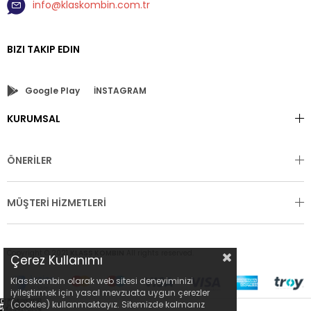
info@klaskombin.com.tr
BIZI TAKIP EDIN
Google Play
İNSTAGRAM
KURUMSAL
ÖNERİLER
MÜŞTERİ HİZMETLERİ
Copyright © 2021
KLASS KOMBIN
All rights reserved.
Çerez Kullanımı
Klasskombin olarak web sitesi deneyiminizi
iyileştirmek için yasal mevzuata uygun çerezler
(cookies) kullanmaktayız. Sitemizde kalmanız