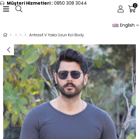
Müşteri Hizmetleri :
0850 308 3044
0
English
Antrasit V Yaka Uzun Kol Body