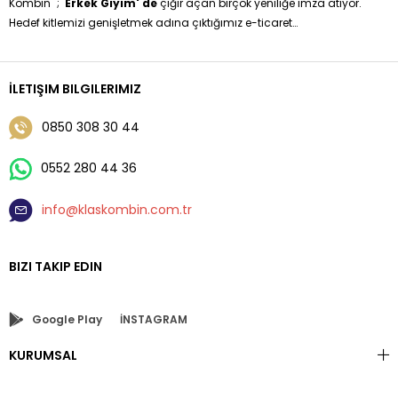
Kombin'' ;
Erkek Giyim' de
çığır açan birçok yeniliğe imza atıyor.
Hedef kitlemizi genişletmek adına çıktığımız e-ticaret
yolculuğumuzda sizleri klişeleşmiş moda anlayışından sıyırarak
özgün tasarımlarla buluşturma hedefimizi gerçekleştiriyoruz.
Erkek Giyim 'de Hazır Kombinleri Siz değerli müşterilerimize
İLETIŞIM BILGILERIMIZ
sunmaktayız sadece boy ve kilo bilgisi vererek çok kolay bir
şekilde kendi kombininize sahip olabilirsiniz.
0850 308 30 44
0552 280 44 36
info@klaskombin.com.tr
BIZI TAKIP EDIN
Google Play
İNSTAGRAM
KURUMSAL