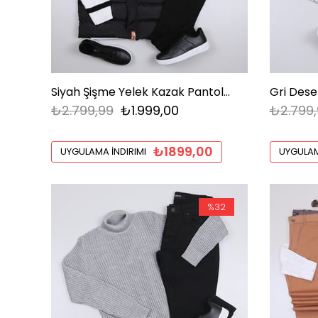
Siyah Şişme Yelek Kazak Pantolon Ayakkabı Kombin
₺2.799,99
₺1.999,00
₺2.799,
₺1899,00
UYGULAMA İNDIRIMI
UYGULAM
%32