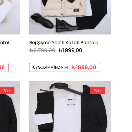
Vizon Boğazlı Kazak Kot Pantolon Ayakkabı Kombini
Bej Şişme Yelek Kazak Pantolo Ayakkabı Kombin
₺2.799,99
₺1.999,00
99
₺1899,00
UYGULAMA İNDIRIMI
%37
%37