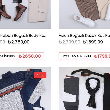
Bej Kaşe Kaban Boğazlı Body Kot Pantolon Bot Kombini
,99
₺2.750,00
₺2.799,99
₺1.899,99
₺2650,00
₺1799,
A İNDIRIMI
UYGULAMA İNDIRIMI
%32