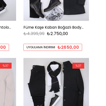
Siyah Şişme Yelek Basic Pantolon Ayakkabı Kombin
Füme Kaşe Kaban Boğazlı Body Pantolon Bot Kombin
₺4.399,99
₺2.750,00
,00
₺2650,00
UYGULAMA İNDIRIMI
%37
%37