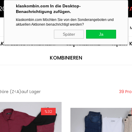
klaskombin.com In die Desktop-
200TL ve ÜZERİ ALIŞVERİŞLERDE
KARGO BEDAV
Benachrichtigung zufügen.
klaskombin.com Möchten Sie von den Sonderangeboten und
aktuellen Aktionen benachrichtigt werden?
Später
Ja
KIM ELBISE KOMBINLERI
SEÇTİKLERİMİZ
TIŞÖRT 
KOMBINIEREN
Göre (Z<A)
auf Lager
39 Pr
%32