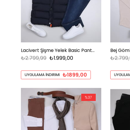
Lacivert Şişme Yelek Basic Pantolon Ayakkabı Kombin
₺2.799,99
₺1.999,00
₺2.799,
₺1899,00
UYGULAMA İNDIRIMI
UYGULAM
%37