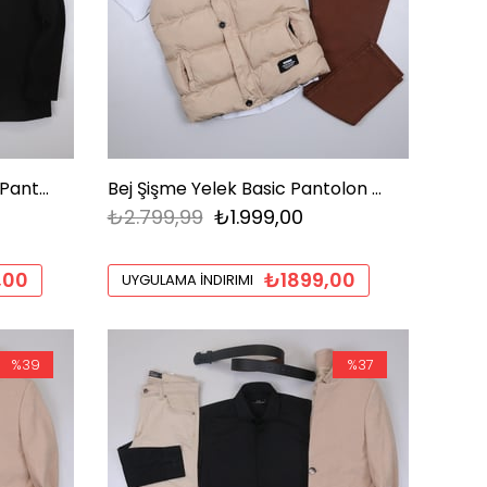
Siyah Kaşe Kaban Gömlek Pantolon Ayakkabı Kombin
Bej Şişme Yelek Basic Pantolon Ayakkabı Kombin
₺2.799,99
₺1.999,00
,00
₺1899,00
UYGULAMA İNDIRIMI
%39
%37