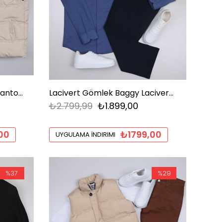
Bej Şişme Yelek Siyah Kot Pantolon Ayakkabı Kombini
Lacivert Gömlek Baggy Lacivert kumaş Pantolon
₺2.799,99
₺1.899,00
00
₺1799,00
UYGULAMA İNDIRIMI
%37
%29