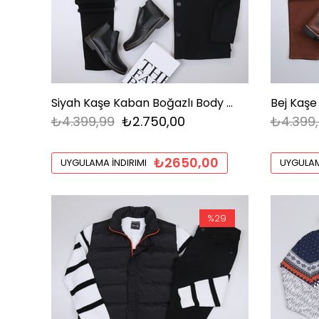
Siyah Kaşe Kaban Boğazlı Body Pantolon Bot Kombin
₺4.399,99
₺2.750,00
₺4.399
₺2650,00
UYGULAMA İNDIRIMI
UYGULAM
%29