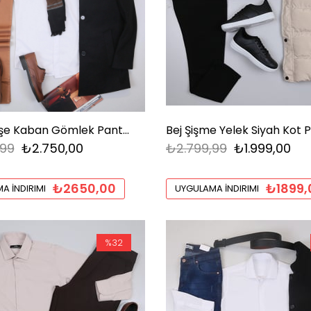
Siyah Kaşe Kaban Gömlek Pantolon Ayakkabı Kombin
,99
₺2.750,00
₺2.799,99
₺1.999,00
₺2650,00
₺1899,
A İNDIRIMI
UYGULAMA İNDIRIMI
%32