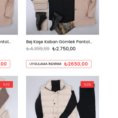
Bej Kaşe Kaban Gömlek Pantolon Ayakkabı Kombin
Bej Kaşe Kaban Gömlek Pantolon Bot Kombin
₺4.399,99
₺2.750,00
,00
₺2650,00
UYGULAMA İNDIRIMI
%32
%29