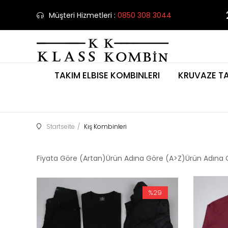
Müşteri Hizmetleri :
0850 308 3044
TAKIM ELBISE KOMBINLERI
KRUVAZE TA
Startseite
Kış Kombinleri
Fiyata Göre (Artan)
Ürün Adına Göre (A>Z)
Ürün Adına 
%29