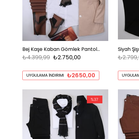
Bej Kaşe Kaban Gömlek Pantolon Bot Kombin
₺4.399,99
₺2.750,00
₺2.799,
₺2650,00
UYGULAMA İNDIRIMI
UYGULAM
%37