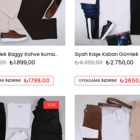
Bej Gömlek Baggy Kahve kumaş Pantolon
99
₺1.899,00
₺4.399,99
₺2.750,00
₺1799,00
₺2650
A İNDIRIMI
UYGULAMA İNDIRIMI
%29