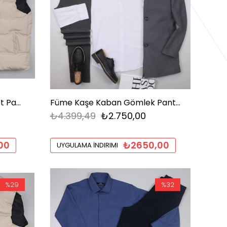
Bej Şişme Yelek Lacivert Kot Pantolon Ayakkabı Kombini
Füme Kaşe Kaban Gömlek Pantolon Ayakkabı Kombin
₺4.399,49
₺2.750,00
00
₺2650,00
UYGULAMA İNDIRIMI
%29
%32