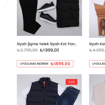
Siyah Şişme Yelek Siyah Kot Pantolon Tişört Ayakkabı Kombini
₺2.799,99
₺1.999,00
₺4.399
₺1899,00
UYGULAMA İNDIRIMI
UYGULAM
%29