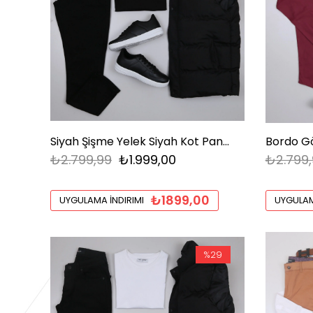
Siyah Şişme Yelek Siyah Kot Pantolon Siyah Tişört Ayakkabı Kombini
₺2.799,99
₺1.999,00
₺2.799,
₺1899,00
UYGULAMA İNDIRIMI
UYGULAM
%29