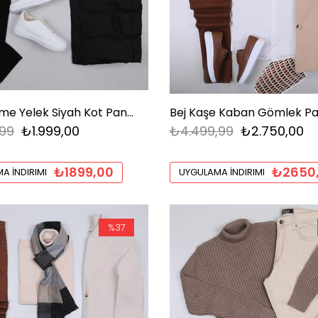
Siyah Şişme Yelek Siyah Kot Pantolon Tişört Beyaz Ayakkabı Kombini
99
₺1.999,00
₺4.499,99
₺2.750,00
₺1899,00
₺2650
A İNDIRIMI
UYGULAMA İNDIRIMI
%37