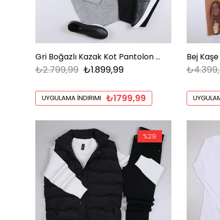
Gri Boğazlı Kazak Kot Pantolon Ayakkabı Kombini
₺2.799,99
₺1.899,99
₺4.399
₺1799,99
UYGULAMA İNDIRIMI
UYGULAM
%29