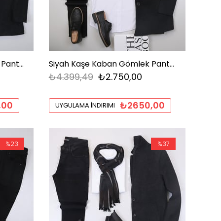
Füme Kaşe Kaban Gömlek Pantolon Bot Kombin
Siyah Kaşe Kaban Gömlek Pantolon Ayakkabı Kombin
₺4.399,49
₺2.750,00
,00
₺2650,00
UYGULAMA İNDIRIMI
%23
%37