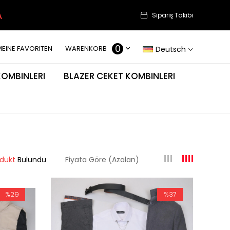
A
Sipariş Takibi
0
WARENKORB
Deutsch
KOMBINLERI
BLAZER CEKET KOMBINLERI
odukt
Fiyata Göre (Azalan)
%29
%37