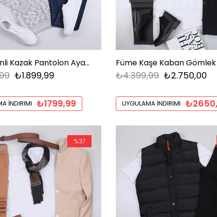
Gri Desenli Kazak Pantolon Ayakkabı Kombini
99
₺1.899,99
₺4.399,99
₺2.750,00
₺1799,99
₺2650
A İNDIRIMI
UYGULAMA İNDIRIMI
%37