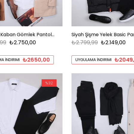
Bej Kaşe Kaban Gömlek Pantolon Ayakkabı Kombin
,99
₺2.750,00
₺2.799,99
₺2.149,00
₺2650,00
₺2049
A İNDIRIMI
UYGULAMA İNDIRIMI
%32