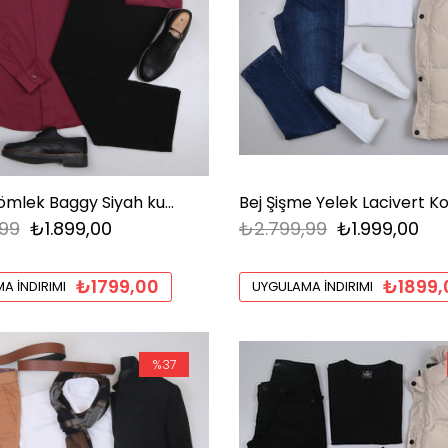
Bordo Gömlek Baggy Siyah kumaş Pantolon
99
₺1.899,00
₺2.799,99
₺1.999,00
₺1799,00
₺1899,
A İNDIRIMI
UYGULAMA İNDIRIMI
%37