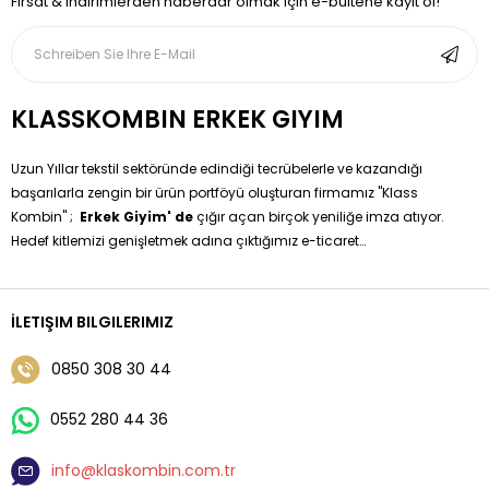
Fırsat & indirimlerden haberdar olmak için e-bültene kayıt ol!
KLASSKOMBIN ERKEK GIYIM
Uzun Yıllar tekstil sektöründe edindiği tecrübelerle ve kazandığı
başarılarla zengin bir ürün portföyü oluşturan firmamız ''Klass
Kombin'' ;
Erkek Giyim' de
çığır açan birçok yeniliğe imza atıyor.
Hedef kitlemizi genişletmek adına çıktığımız e-ticaret
yolculuğumuzda sizleri klişeleşmiş moda anlayışından sıyırarak
özgün tasarımlarla buluşturma hedefimizi gerçekleştiriyoruz.
Erkek Giyim 'de Hazır Kombinleri Siz değerli müşterilerimize
İLETIŞIM BILGILERIMIZ
sunmaktayız sadece boy ve kilo bilgisi vererek çok kolay bir
şekilde kendi kombininize sahip olabilirsiniz.
0850 308 30 44
0552 280 44 36
info@klaskombin.com.tr