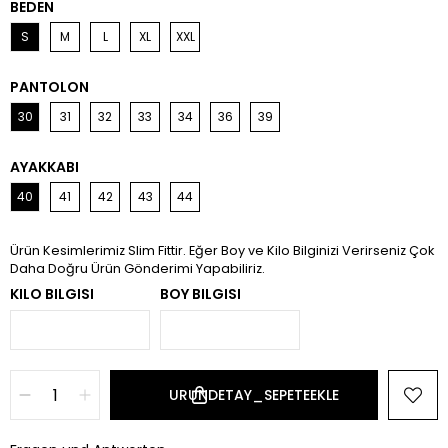
BEDEN
S
M
L
XL
XXL
PANTOLON
30
31
32
33
34
36
39
AYAKKABI
40
41
42
43
44
Ürün Kesimlerimiz Slim Fittir. Eğer Boy ve Kilo Bilginizi Verirseniz Çok
Daha Doğru Ürün Gönderimi Yapabiliriz.
KILO BILGISI
BOY BILGISI