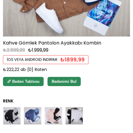
Kahve Gömlek Pantolon Ayakkabı Kombin
₺2.899,99
₺1.999,99
₺1899,99
İOS VEYA ANDROID İNDIRIMI
₺222,22
ab {0} Raten
📏 Beden Tablosu
Bedenimi Bul