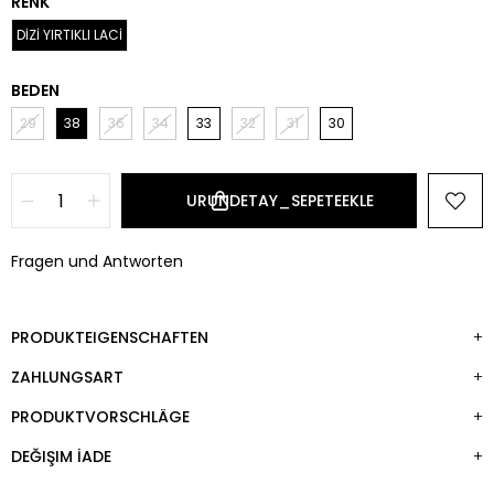
RENK
DİZİ YIRTIKLI LACİ
BEDEN
29
38
36
34
33
32
31
30
Fragen und Antworten
PRODUKTEIGENSCHAFTEN
ZAHLUNGSART
PRODUKTVORSCHLÄGE
DEĞIŞIM İADE