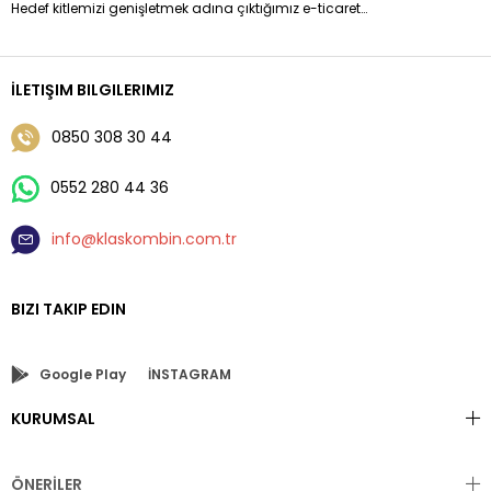
Hedef kitlemizi genişletmek adına çıktığımız e-ticaret
yolculuğumuzda sizleri klişeleşmiş moda anlayışından sıyırarak
özgün tasarımlarla buluşturma hedefimizi gerçekleştiriyoruz.
Erkek Giyim 'de Hazır Kombinleri Siz değerli müşterilerimize
İLETIŞIM BILGILERIMIZ
sunmaktayız sadece boy ve kilo bilgisi vererek çok kolay bir
şekilde kendi kombininize sahip olabilirsiniz.
0850 308 30 44
0552 280 44 36
info@klaskombin.com.tr
BIZI TAKIP EDIN
Google Play
İNSTAGRAM
KURUMSAL
ÖNERİLER