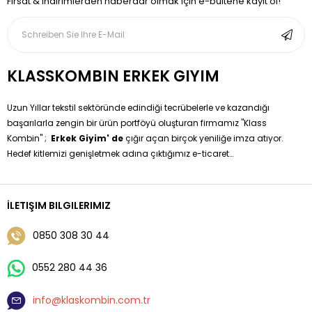
Fırsat & indirimlerden haberdar olmak için e-bültene kayıt ol!
KLASSKOMBIN ERKEK GIYIM
Uzun Yıllar tekstil sektöründe edindiği tecrübelerle ve kazandığı
başarılarla zengin bir ürün portföyü oluşturan firmamız ''Klass
Kombin'' ;
Erkek Giyim' de
çığır açan birçok yeniliğe imza atıyor.
Hedef kitlemizi genişletmek adına çıktığımız e-ticaret
yolculuğumuzda sizleri klişeleşmiş moda anlayışından sıyırarak
özgün tasarımlarla buluşturma hedefimizi gerçekleştiriyoruz.
Erkek Giyim 'de Hazır Kombinleri Siz değerli müşterilerimize
İLETIŞIM BILGILERIMIZ
sunmaktayız sadece boy ve kilo bilgisi vererek çok kolay bir
şekilde kendi kombininize sahip olabilirsiniz.
0850 308 30 44
0552 280 44 36
info@klaskombin.com.tr