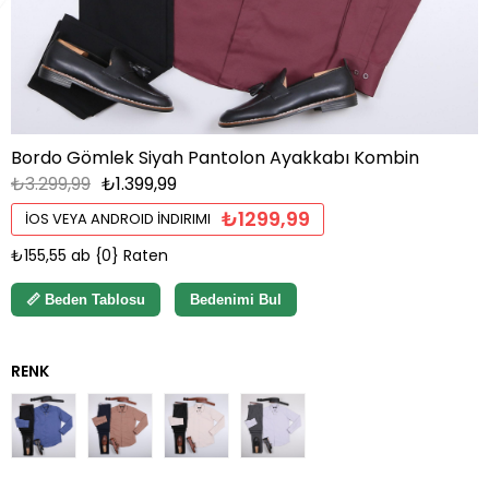
Bordo Gömlek Siyah Pantolon Ayakkabı Kombin
₺3.299,99
₺1.399,99
₺1299,99
İOS VEYA ANDROID İNDIRIMI
₺155,55
ab {0} Raten
📏 Beden Tablosu
Bedenimi Bul