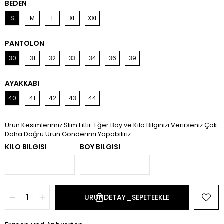
BEDEN
S
M
L
XL
XXL
PANTOLON
30
31
32
33
34
36
39
AYAKKABI
40
41
42
43
44
Ürün Kesimlerimiz Slim Fittir. Eğer Boy ve Kilo Bilginizi Verirseniz Çok
Daha Doğru Ürün Gönderimi Yapabiliriz.
KILO BILGISI
BOY BILGISI