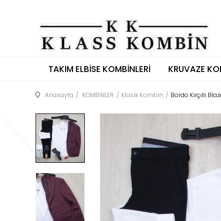
TAKIM ELBISE KOMBINLERI
KRUVAZE KO
Anasayfa
KOMBİNLER
Klasik Kombin
Bordo Kırçıllı Bla