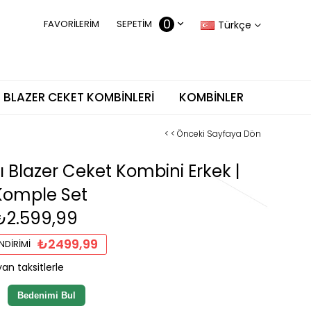
0
FAVORILERIM
SEPETIM
Türkçe
BLAZER CEKET KOMBINLERI
KOMBINLER
< < Önceki Sayfaya Dön
lı Blazer Ceket Kombini Erkek |
 Komple Set
₺2.599,99
₺2499,99
NDIRIMI
an taksitlerle
Bedenimi Bul