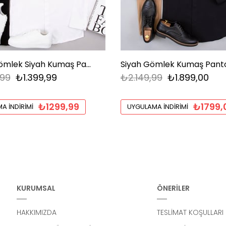
Beyaz Gömlek Siyah Kumaş Pantolon Ayakkabı Kombin
,99
₺1.399,99
₺2.149,99
₺1.899,00
₺1299,99
₺1799,
A İNDIRIMI
UYGULAMA İNDIRIMI
KURUMSAL
ÖNERİLER
HAKKIMIZDA
TESLİMAT KOŞULLARI