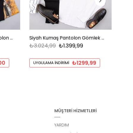
Siyah Gömlek Kumaş Pantolon Ayakkabı Kombini
Siyah Kumaş Pantolon Gömlek Ayakkabı Kombin
₺3.024,99
₺1.399,99
₺3.0
00
₺1299,99
UYGULAMA İNDIRIMI
UYGU
MÜŞTERİ HİZMETLERİ
YARDIM