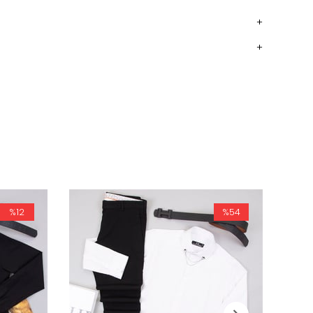
%12
%54