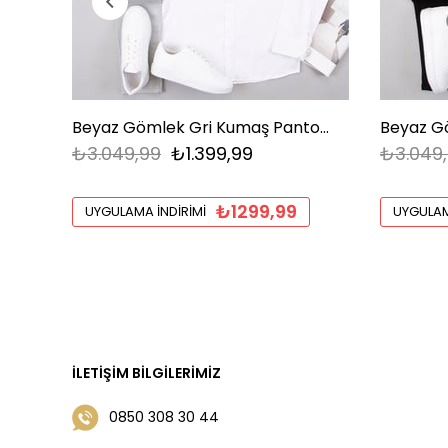
Beyaz Gömlek Gri Kumaş Pantolon Ayakkabı Kombin
₺3.049,99
₺1.399,99
₺3.049
₺1299,99
UYGULAMA İNDIRIMI
UYGULAM
İLETIŞIM BILGILERIMIZ
0850 308 30 44