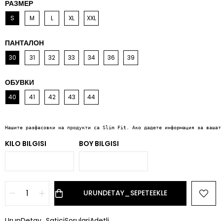
РАЗМЕР
S
M
L
XL
XXL
ПАНТАЛОН
30
31
32
33
34
36
39
ОБУВКИ
40
41
42
43
44
Нашите разфасовки на продукти са Slim Fit. Ако дадете информация за вашат
KILO BILGISI
BOY BILGISI
UrunDetay_SaticiSorulariAdetli