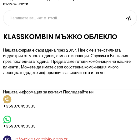
възможности
KLASSKOMBIN МЪЖКО ОБЛЕКЛО
Нашата фирма е създадена през 2015г. Ние сме в текстилната
индустрия от много години , с много иновации. Служим в България
през последната година . Предлагаме готови комбинации на нашите
клиенти . Можете да имате своя собствена комбинация много
лесно,като дадете информация за височината и тегло .
Нашата информация за контакт
Последвайте ни
+359876450333
+359876450333
info@klaskombin.com.tr