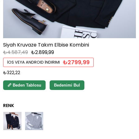
Siyah Kruvaze Takım Elbise Kombini
₺4.587,49
₺2.899,99
₺2799,99
İOS VEYA ANDROID İNDIRIMI
₺322,22
📏 Beden Tablosu
Bedenimi Bul