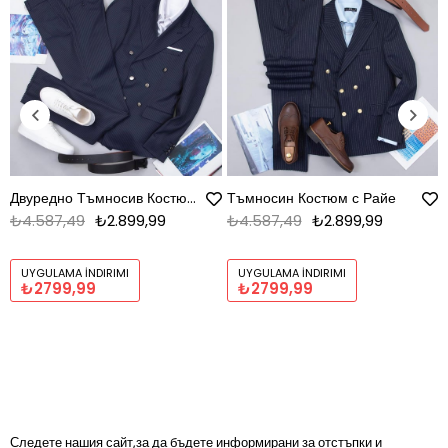
Двуредно Тъмносив Костюм Комплект
Тъмносин Костюм с Райе
₺4.587,49
₺2.899,99
₺4.587,49
₺2.899,99
UYGULAMA İNDIRIMI
UYGULAMA İNDIRIMI
₺2799,99
₺2799,99
Следете нашия сайт,за да бъдете информирани за отстъпки и