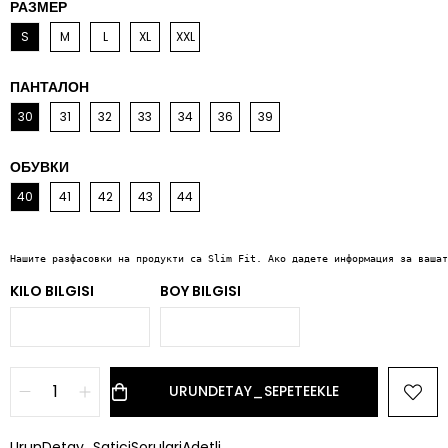
РАЗМЕР
S
M
L
XL
XXL
ПАНТАЛОН
30
31
32
33
34
36
39
ОБУВКИ
40
41
42
43
44
Нашите разфасовки на продукти са Slim Fit. Ако дадете информация за вашат
KILO BILGISI
BOY BILGISI
UrunDetay_SaticiSorulariAdetli