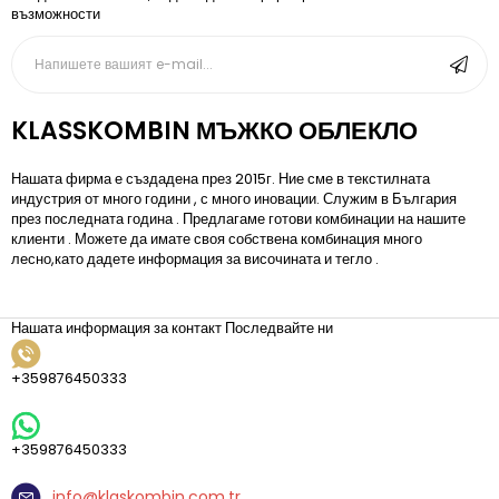
възможности
KLASSKOMBIN МЪЖКО ОБЛЕКЛО
Нашата фирма е създадена през 2015г. Ние сме в текстилната
индустрия от много години , с много иновации. Служим в България
през последната година . Предлагаме готови комбинации на нашите
клиенти . Можете да имате своя собствена комбинация много
лесно,като дадете информация за височината и тегло .
Нашата информация за контакт
Последвайте ни
+359876450333
+359876450333
info@klaskombin.com.tr