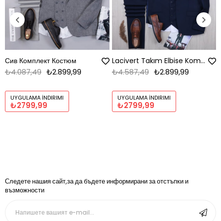
Сив Комплект Костюм
Lacivert Takım Elbise Kombini
₺4.087,49
₺2.899,99
₺4.587,49
₺2.899,99
UYGULAMA İNDIRIMI
UYGULAMA İNDIRIMI
₺2799,99
₺2799,99
Следете нашия сайт,за да бъдете информирани за отстъпки и
възможности