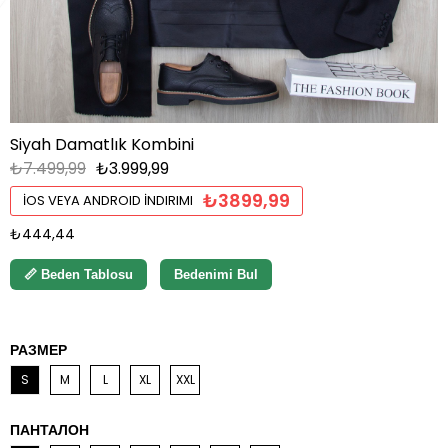
Siyah Damatlık Kombini
₺7.499,99
₺3.999,99
₺3899,99
İOS VEYA ANDROID İNDIRIMI
₺444,44
📏 Beden Tablosu
Bedenimi Bul
РАЗМЕР
S
M
L
XL
XXL
ПАНТАЛОН