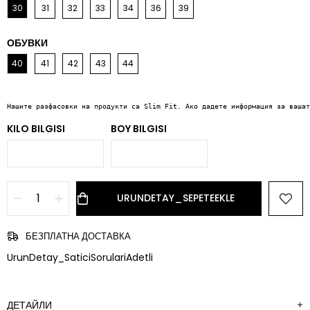
30
31
32
33
34
36
39
ОБУВКИ
40
41
42
43
44
Нашите разфасовки на продукти са Slim Fit. Ако дадете информация за вашат
KILO BILGISI
BOY BILGISI
БЕЗПЛАТНА ДОСТАВКА
UrunDetay_SaticiSorulariAdetli
ДЕТАЙЛИ