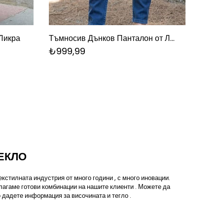
Ликра
Тъмносив Дънков Панталон от Ликра
Сив Д
₺999,99
₺99
ЕКЛО
кстилната индустрия от много години , с много иновации.
лагаме готови комбинации на нашите клиенти . Можете да
 дадете информация за височината и тегло .