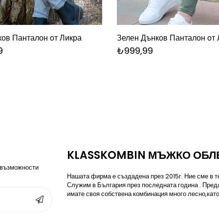
ов Панталон от Ликра
Зелен Дънков Панталон от 
9
₺999,99
KLASSKOMBIN МЪЖКО ОБЛ
 възможности
Нашата фирма е създадена през 2015г. Ние сме в те
Служим в България през последната година . Пред
имате своя собствена комбинация много лесно,като