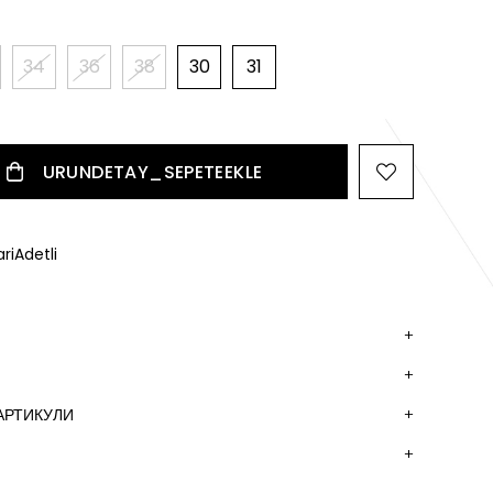
34
36
38
30
31
riAdetli
АРТИКУЛИ