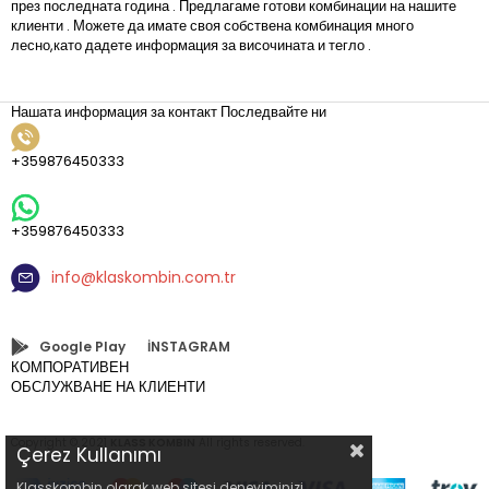
през последната година . Предлагаме готови комбинации на нашите
клиенти . Можете да имате своя собствена комбинация много
лесно,като дадете информация за височината и тегло .
Нашата информация за контакт
Последвайте ни
+359876450333
+359876450333
info@klaskombin.com.tr
Google Play
İNSTAGRAM
КОМПОРАТИВЕН
ОБСЛУЖВАНЕ НА КЛИЕНТИ
Copyright © 2021
KLASS KOMBIN
All rights reserved.
Çerez Kullanımı
Klasskombin olarak web sitesi deneyiminizi