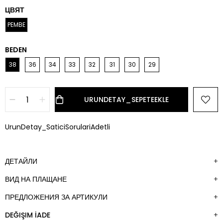
ЦВЯТ
PEMBE
BEDEN
38
36
34
33
32
31
30
29
UrunDetay_SaticiSorulariAdetli
ДЕТАЙЛИ
ВИД НА ПЛАЩАНЕ
ПРЕДЛОЖЕНИЯ ЗА АРТИКУЛИ
DEĞIŞIM İADE