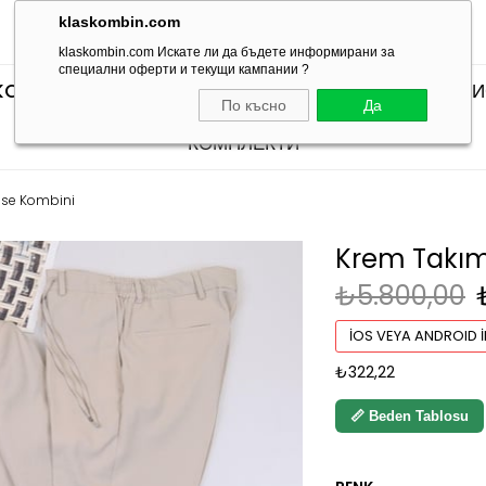
klaskombin.com
klaskombin.com Искате ли да бъдете информирани за
специални оферти и текущи кампании ?
KOMBINLERI
SEÇTİKLERİMİZ
КОМПЛЕКТИ С ТЕН
По късно
Да
КОМПЛЕКТИ
ise Kombini
Krem Takım
₺5.800,00
İOS VEYA ANDROID İ
₺322,22
📏 Beden Tablosu