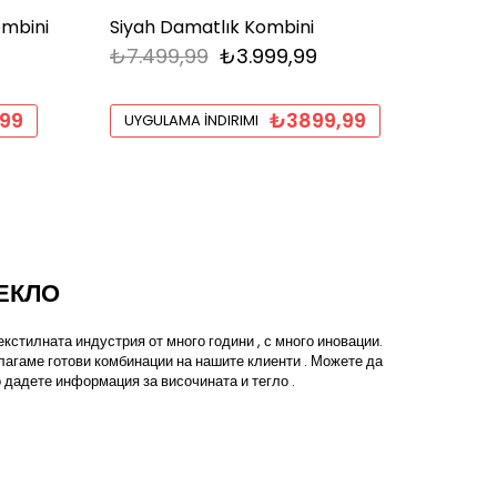
ombini
Siyah Damatlık Kombini
Gri T
₺7.499,99
₺3.999,99
₺4.5
99
₺3899,99
UYGULAMA İNDIRIMI
UYGU
ЕКЛО
кстилната индустрия от много години , с много иновации.
лагаме готови комбинации на нашите клиенти . Можете да
 дадете информация за височината и тегло .