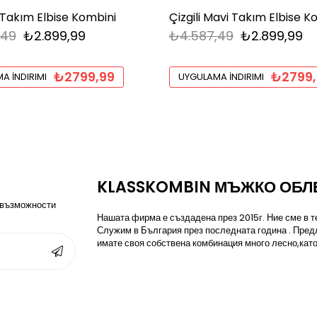
 Takım Elbise Kombini
Çizgili Mavi Takım Elbise K
,49
₺2.899,99
₺4.587,49
₺2.899,99
₺2799,99
₺2799,
A İNDIRIMI
UYGULAMA İNDIRIMI
KLASSKOMBIN МЪЖКО ОБЛ
 възможности
Нашата фирма е създадена през 2015г. Ние сме в те
Служим в България през последната година . Пред
имате своя собствена комбинация много лесно,като