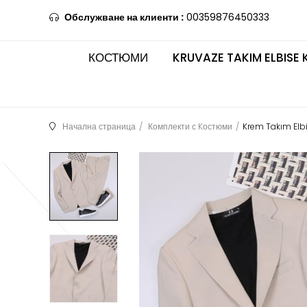
Обслужване на клиенти :
00359876450333
КОСТЮМИ
KRUVAZE TAKIM ELBISE 
Начална страница
Комплекти с Kостюми
Krem Takım Elb