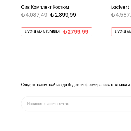
Сив Комплект Костюм
Lacivert
₺4.087,49
₺2.899,99
₺4.587
₺2799,99
UYGULAMA İNDIRIMI
UYGULAM
Следете нашия сайт,за да бъдете информирани за отстъпки и