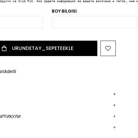
одукти са Slim Fit. Ако дадете информация за вашата височина и тегло, ние 
BOY BILGISI
riAdetli
АРТИКУЛИ