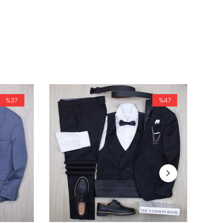
%37
%47