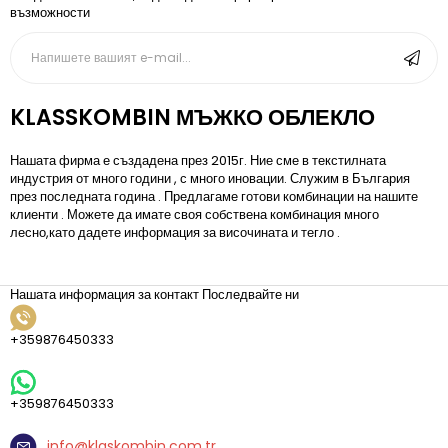
възможности
KLASSKOMBIN МЪЖКО ОБЛЕКЛО
Нашата фирма е създадена през 2015г. Ние сме в текстилната
индустрия от много години , с много иновации. Служим в България
през последната година . Предлагаме готови комбинации на нашите
клиенти . Можете да имате своя собствена комбинация много
лесно,като дадете информация за височината и тегло .
Нашата информация за контакт
Последвайте ни
+359876450333
+359876450333
info@klaskombin.com.tr