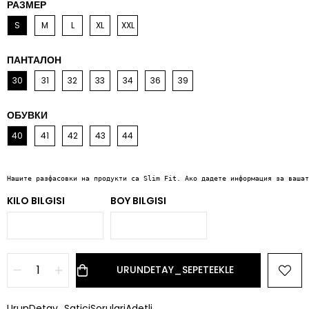
РАЗМЕР
S
M
L
XL
XXL
ПАНТАЛОН
30
31
32
33
34
36
39
ОБУВКИ
40
41
42
43
44
Нашите разфасовки на продукти са Slim Fit. Ако дадете информация за вашат
KILO BILGISI
BOY BILGISI
UrunDetay_SaticiSorulariAdetli