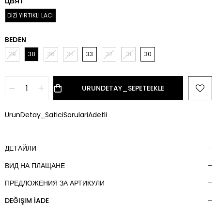
ЦВЯТ
DİZİ YIRTIKLI LACİ
BEDEN
29
38
36
34
33
32
31
30
UrunDetay_SaticiSorulariAdetli
ДЕТАЙЛИ
ВИД НА ПЛАЩАНЕ
ПРЕДЛОЖЕНИЯ ЗА АРТИКУЛИ
DEĞIŞIM İADE