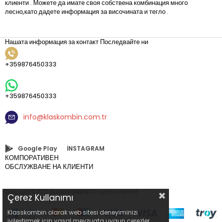
клиенти . Можете да имате своя собствена комбинация много
лесно,като дадете информация за височината и тегло .
Нашата информация за контакт
Последвайте ни
+359876450333
+359876450333
info@klaskombin.com.tr
Google Play
İNSTAGRAM
КОМПОРАТИВЕН
ОБСЛУЖВАНЕ НА КЛИЕНТИ
Copyright © 2021
KLASS KOMBIN
All rights reserved.
Çerez Kullanımı
Klasskombin olarak web sitesi deneyiminizi
iyileştirmek için yasal mevzuata uygun çerezler