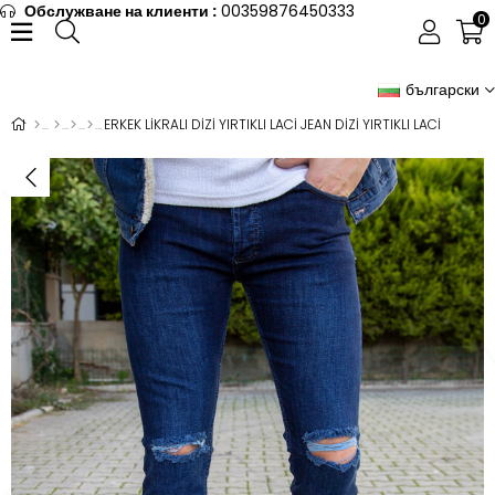
Обслужване на клиенти :
00359876450333
0
български
ERKEK LİKRALI DİZİ YIRTIKLI LACİ JEAN DİZİ YIRTIKLI LACİ