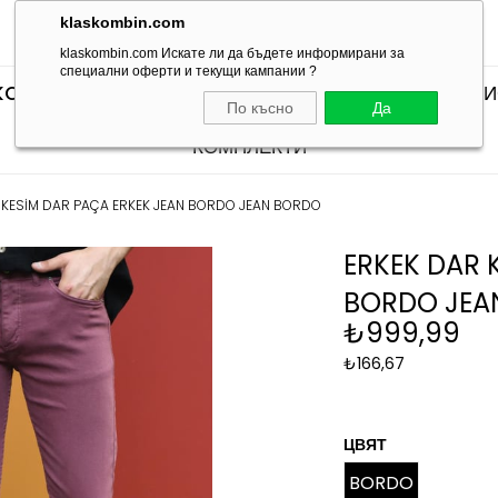
klaskombin.com
klaskombin.com Искате ли да бъдете информирани за
специални оферти и текущи кампании ?
KOMBINLERI
SEÇTİKLERİMİZ
КОМПЛЕКТИ С ТЕН
По късно
Да
КОМПЛЕКТИ
 KESİM DAR PAÇA ERKEK JEAN BORDO JEAN BORDO
ERKEK DAR 
BORDO JEA
₺999,99
₺166,67
ЦВЯТ
BORDO