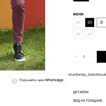
BEDEN
29
30
31
38
40
UrunDetay_SaticiSorula
ДЕТАЙЛИ
ВИД НА ПЛАЩАНЕ