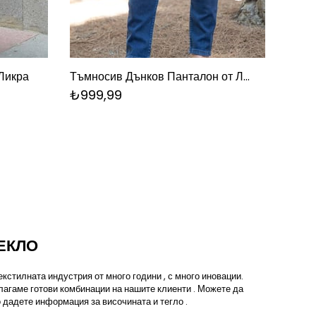
Ликра
Тъмносив Дънков Панталон от Ликра
Сив Д
₺999,99
₺99
ЕКЛО
кстилната индустрия от много години , с много иновации.
лагаме готови комбинации на нашите клиенти . Можете да
 дадете информация за височината и тегло .