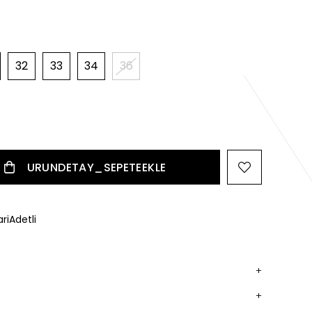
32
33
34
36
riAdetli