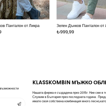
ов Панталон от Ликра
Зелен Дънков Панталон от 
9
₺999,99
KLASSKOMBIN МЪЖКО ОБЛ
 възможности
Нашата фирма е създадена през 2015г. Ние сме в те
Служим в България през последната година . Пред
имате своя собствена комбинация много лесно,като