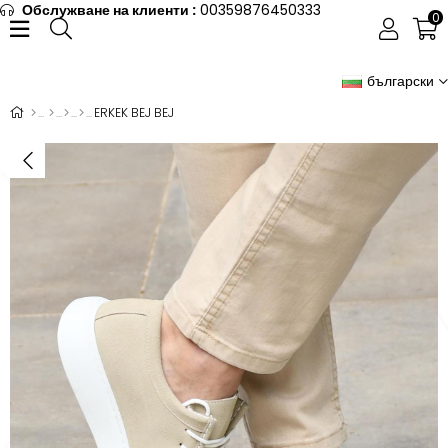
Обслужване на клиенти :
00359876450333
0
български
ERKEK BEJ BEJ