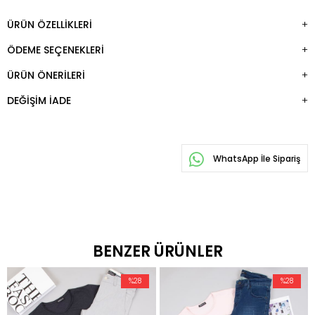
ÜRÜN ÖZELLIKLERI
ÖDEME SEÇENEKLERI
ÜRÜN ÖNERILERI
DEĞIŞIM İADE
WhatsApp İle Sipariş
BENZER ÜRÜNLER
%28
%28