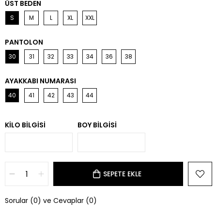
ÜST BEDEN
S
M
L
XL
XXL
PANTOLON
30
31
32
33
34
36
38
AYAKKABI NUMARASI
40
41
42
43
44
KILO BILGISI
BOY BILGISI
Sorular (0) ve Cevaplar (0)