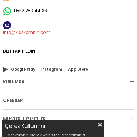
0552 280 44 36
info@klaskombin.com
BIZI TAKIP EDIN
Google Play
İnstagram
App Store
KURUMSAL
ÖNERİLER
MÜŞTERİ HİZMETLERİ
Çerez Kullanımı
Klasskombin olarak web sitesi deneyiminizi