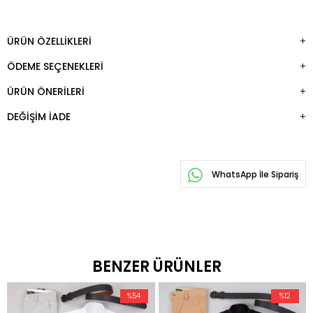
ÜRÜN ÖZELLIKLERI
ÖDEME SEÇENEKLERI
ÜRÜN ÖNERILERI
DEĞIŞIM İADE
WhatsApp İle Sipariş
BENZER ÜRÜNLER
%54
%12