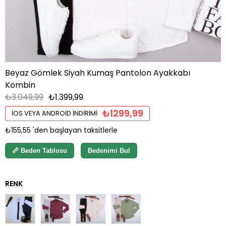
Beyaz Gömlek Siyah Kumaş Pantolon Ayakkabı
Kombin
₺3.049,99
₺1.399,99
₺1299,99
İOS VEYA ANDROID İNDIRIMI
₺155,55
'den başlayan taksitlerle
📏 Beden Tablosu
Bedenimi Bul