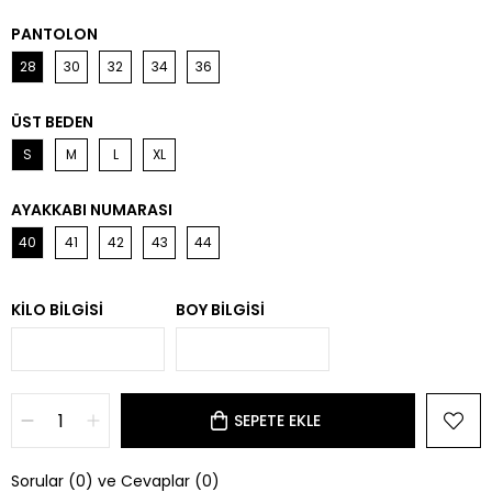
PANTOLON
28
30
32
34
36
ÜST BEDEN
S
M
L
XL
AYAKKABI NUMARASI
40
41
42
43
44
KILO BILGISI
BOY BILGISI
Sorular (0) ve Cevaplar (0)