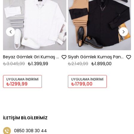
Beyaz Gömlek Gri Kumaş Pantolon Ayakkabı Kombin
Siyah Gömlek Kumaş Pantolon Ayakkabı Kombini
₺3.049,99
₺1.399,99
₺2.149,99
₺1.899,00
UYGULAMA İNDIRIMI
UYGULAMA İNDIRIMI
₺1299,99
₺1799,00
İLETIŞIM BILGILERIMIZ
0850 308 30 44