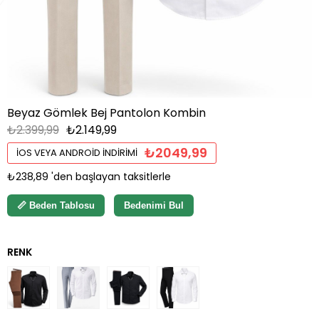
Beyaz Gömlek Bej Pantolon Kombin
₺2.399,99
₺2.149,99
₺2049,99
İOS VEYA ANDROID İNDIRIMI
₺238,89
'den başlayan taksitlerle
📏 Beden Tablosu
Bedenimi Bul