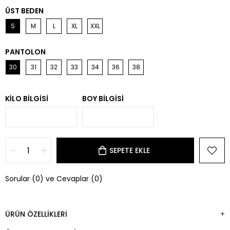
ÜST BEDEN
S
M
L
XL
XXL
PANTOLON
30
31
32
33
34
36
38
KILO BILGISI
BOY BILGISI
Sorular (0) ve Cevaplar (0)
ÜRÜN ÖZELLIKLERI