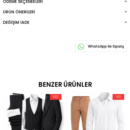
ÖDEME SEÇENEKLERI
ÜRÜN ÖNERILERI
DEĞIŞIM İADE
WhatsApp İle Sipariş
BENZER ÜRÜNLER
%22
%10