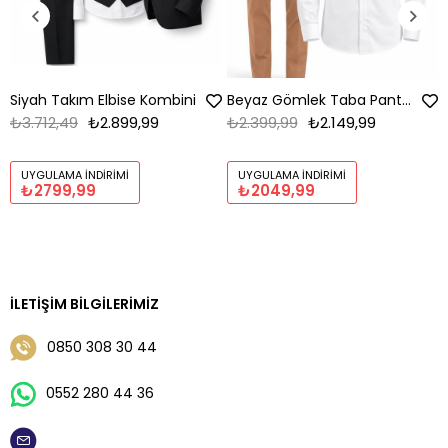
Siyah Takım Elbise Kombini
Beyaz Gömlek Taba Pantolon Kombin
₺3.712,49
₺2.899,99
₺2.399,99
₺2.149,99
UYGULAMA İNDIRIMI
UYGULAMA İNDIRIMI
₺2799,99
₺2049,99
İLETIŞIM BILGILERIMIZ
0850 308 30 44
0552 280 44 36