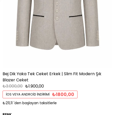
Bej Dik Yaka Tek Ceket Erkek | Slim Fit Modern Şık
Blazer Ceket
₺3.000,00
₺1.900,00
₺1800,00
İOS VEYA ANDROID İNDIRIMI
₺211,11
'den başlayan taksitlerle