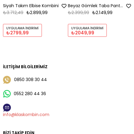
Siyah Takım Elbise Kombini
Beyaz Gömlek Taba Pantolon Kombin
₺3.712,49
₺2.899,99
₺2.399,99
₺2.149,99
UYGULAMA İNDIRIMI
UYGULAMA İNDIRIMI
₺2799,99
₺2049,99
İLETIŞIM BILGILERIMIZ
0850 308 30 44
0552 280 44 36
info@klaskombin.com
BIZI TAKIP EDIN