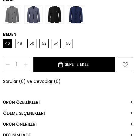
BEDEN
46
48
50
52
54
56
Sorular (0) ve Cevaplar (0)
ÜRÜN ÖZELLIKLERI
ÖDEME SEÇENEKLERI
ÜRÜN ÖNERILERI
DEĞIŞIM İADE