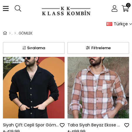
0
Türkçe
GÖMLEK
Sıralama
Filtreleme
Siyah Çift Cepli Spor Gömlek
Taba Siyah Beyaz Ekose Oduncu Gömlek
₺419,99
₺499,99